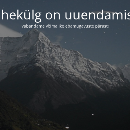
ehekülg on uuendamis
Vabandame võimalike ebamugavuste pärast!