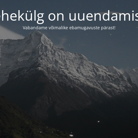
ehekülg on uuendamis
Vabandame võimalike ebamugavuste pärast!