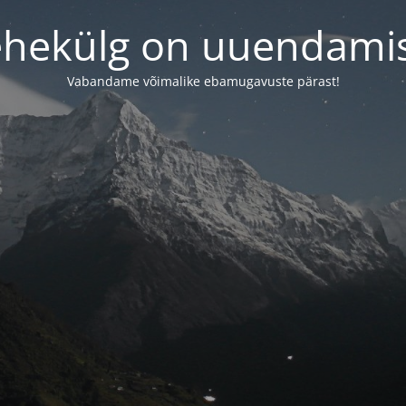
ehekülg on uuendamis
Vabandame võimalike ebamugavuste pärast!