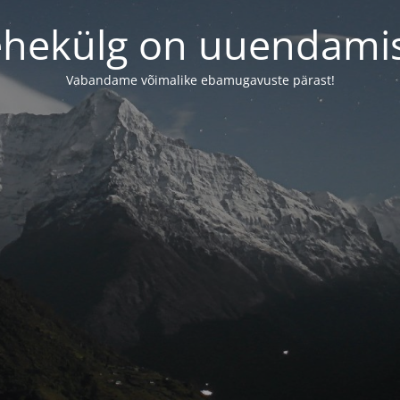
ehekülg on uuendamis
Vabandame võimalike ebamugavuste pärast!